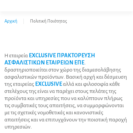
Ξεχάσατε
το
όνομα
Αρχική
Πολιτική Ποιότητας
|
χρήστη;
/
Ξεχάσατε
τον
κωδικό
σας;
Η εταιρεία
EXCLUSIVE
ΠΡΑΚΤΟΡΕΥΣΗ
ΑΣΦΑΛΙΣΤΙΚΩΝ ΕΤΑΙΡΕΙΩΝ ΕΠΕ
.
δραστηριοποιείται στον χώρο της διαμεσολάβησης
ασφαλιστικών προϊόντων. Βασική αρχή και δέσμευση
της εταιρείας
EXCLUSIVE
αλλά και φιλοσοφία κάθε
στελέχους της είναι να παρέχει στους πελάτες της
προϊόντα και υπηρεσίες που να καλύπτουν πλήρως
τις συμβατικές τους απαιτήσεις, να συμμορφώνονται
με τις σχετικές νομοθετικές και κανονιστικές
απαιτήσεις και να επιτυγχάνουν την ποιοτική παροχή
υπηρεσιών.